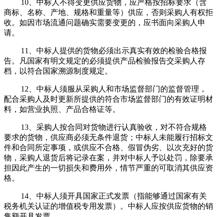
10、中标人不得变更供应货物，应严格按招标要求（含
商标、名称、产地、规格和重量等）供应，否则采购人有权拒
收。如因市场流通问题确实需要变更的，应书面向采购人申
请。
11、中标人提供的货物必须出示真实有效的检验合格报
告。凡国家有明文规定的必须提供产品检验报告交采购人存
档，以符合国家溯源制度规定。
12、中标人须服从采购人和市场监督部门的监督管理，
配合采购人及时更新所提供的符合市场监督部门的有效证明材
料，如营业执照、产品合格证等。
13、采购人按合同对货物进行认真验收，对不符合规格
要求的货物，供应商必须无条件退货；中标人未能履行招标文
件和合同所定事项，或供应不合格、假冒伪劣、以次充好的货
物，采购人退货后将记录在案，并对中标人予以处罚，除要承
担因此产生的一切损失和费用外，情节严重的可取消其供应资
格。
14、中标人须开具国家正式发票（指能够通过国家有关
税务机关认证的增值税专用发票）。中标人应按供应货物的销
售额开具发票。