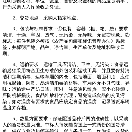
注明货物名称、单位、数量、售价及总金额的商品送货清单，
作为采购人入库验收之凭证。
2、交货地点：采购人指定地点。
3、包装与标志要求：①包装：容器（框、箱、袋）要求
清洁、干燥、牢固、透气，无污染、无异味、无霉变现象。②
标志：每件包装必须按《农产品包装和标识管理办法》贴标
签，并标明产地、品种、净含量、生产单位及地址和采收日
期。
4、运输要求：运输工具应清洁、卫生、无污染：食品运
输必须采用符合卫生标准的外包装和运载工具，并且要保持清
洁和定期消毒。运输车厢的内仓，包括地面、墙面和顶，应使
用抗腐蚀、防潮、易清洁消毒的材料。车厢内无不良气味、异
味；运输途中严防日晒、雨淋，注意通风散热；应小心轻卸，
严防机械损伤。食品堆放科学合理，避免造成食品的交叉污
染；如对温度有要求的食品应确定食品的温度，记录送货车辆
温度并存档。
5、数量方面要求：保证配送品种斤两的准确性，以采购
人的验货数量为准。中标人每次随货送上一式两份的送货清
单，供双方验货后签字确认，双方各持一份，作为送、收货的