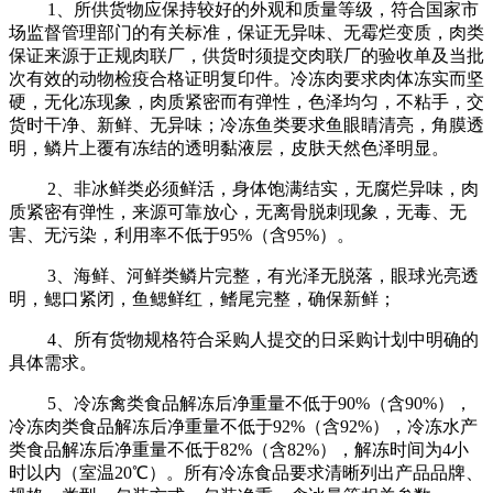
1、所供货物应保持较好的外观和质量等级，符合国家市
场监督管理部门的有关标准，保证无异味、无霉烂变质，肉类
保证来源于正规肉联厂，供货时须提交肉联厂的验收单及当批
次有效的动物检疫合格证明复印件。冷冻肉要求肉体冻实而坚
硬，无化冻现象，肉质紧密而有弹性，色泽均匀，不粘手，交
货时干净、新鲜、无异味；冷冻鱼类要求鱼眼睛清亮，角膜透
明，鳞片上覆有冻结的透明黏液层，皮肤天然色泽明显。
2、非冰鲜类必须鲜活，身体饱满结实，无腐烂异味，肉
质紧密有弹性，来源可靠放心，无离骨脱刺现象，无毒、无
害、无污染，利用率不低于95%（含95%）。
3、海鲜、河鲜类鳞片完整，有光泽无脱落，眼球光亮透
明，鳃口紧闭，鱼鳃鲜红，鳍尾完整，确保新鲜；
4、所有货物规格符合采购人提交的日采购计划中明确的
具体需求。
5、冷冻禽类食品解冻后净重量不低于90%（含90%），
冷冻肉类食品解冻后净重量不低于92%（含92%），冷冻水产
类食品解冻后净重量不低于82%（含82%），解冻时间为4小
时以内（室温20℃）。所有冷冻食品要求清晰列出产品品牌、