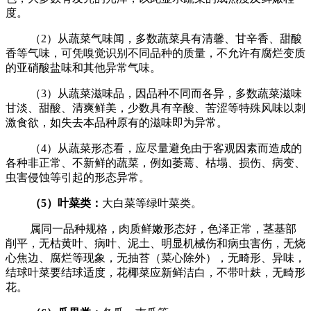
度。
（2）从蔬菜气味闻，多数蔬菜具有清馨、甘辛香、甜酸
香等气味，可凭嗅觉识别不同品种的质量，不允许有腐烂变质
的亚硝酸盐味和其他异常气味。
（3）从蔬菜滋味品，因品种不同而各异，多数蔬菜滋味
甘淡、甜酸、清爽鲜美，少数具有辛酸、苦涩等特殊风味以刺
激食欲，如失去本品种原有的滋味即为异常。
（4）从蔬菜形态看，应尽量避免由于客观因素而造成的
各种非正常、不新鲜的蔬菜，例如萎蔫、枯塌、损伤、病变、
虫害侵蚀等引起的形态异常。
（
5
）叶菜类：
大白菜等绿叶菜类。
属同一品种规格，肉质鲜嫩形态好，色泽正常，茎基部
削平，无枯黄叶、病叶、泥土、明显机械伤和病虫害伤，无烧
心焦边、腐烂等现象，无抽苔（菜心除外），无畸形、异味，
结球叶菜要结球适度，花椰菜应新鲜洁白，不带叶麸，无畸形
花。