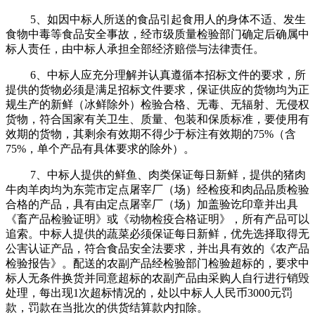
5、如因中标人所送的食品引起食用人的身体不适、发生
食物中毒等食品安全事故，经市级质量检验部门确定后确属中
标人责任，由中标人承担全部经济赔偿与法律责任。
6、中标人应充分理解并认真遵循本招标文件的要求，所
提供的货物必须是满足招标文件要求，保证供应的货物均为正
规生产的新鲜（冰鲜除外）检验合格、无毒、无辐射、无侵权
货物，符合国家有关卫生、质量、包装和保质标准，要使用有
效期的货物，其剩余有效期不得少于标注有效期的75%（含
75%，单个产品有具体要求的除外）。
7、中标人提供的鲜鱼、肉类保证每日新鲜，提供的猪肉
牛肉羊肉均为东莞市定点屠宰厂（场）经检疫和肉品品质检验
合格的产品，具有由定点屠宰厂（场）加盖验讫印章并出具
《畜产品检验证明》或《动物检疫合格证明》，所有产品可以
追索。中标人提供的蔬菜必须保证每日新鲜，优先选择取得无
公害认证产品，符合食品安全法要求，并出具有效的《农产品
检验报告》。配送的农副产品经检验部门检验超标的，要求中
标人无条件换货并同意超标的农副产品由采购人自行进行销毁
处理，每出现1次超标情况的，处以中标人人民币3000元罚
款，罚款在当批次的供货结算款内扣除。