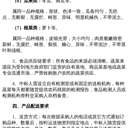
（
6
）瓜果类：
冬瓜、南瓜等。
属同一品种规格，形状、色泽一致，瓜条均匀，无疤
点，无断裂，无腐烂、畸形、异味、明显机械伤，不带泥土。
（
7
）根菜类：
萝卜等。
属同一品种规格，皮细光滑，大小均匀，肉质脆嫩致密
新鲜，无腐烂、畸形、裂痕、糠心、异味，不带泥沙，不带茎
叶和须根。
3、食品供应链要求：所有食品的来源必须清晰。蔬菜来
源应为受到地方政府部门监管的自有基地、商品菜基地或蔬菜
专业流通市场，严禁收购散户农民的蔬菜供应。
4、中标人需设立自有检测室或有固定的送检机构，每种
蔬菜每天都要随货提供农药残留的检测报告，食品检测人员或
检测机构资料交采购人存档备查。
四、产品配送要求
1、送货方式：每次根据采购人的电话或其它方式通知订
购品种、数量后，按时运送物资到指定地点，中标人随货提供